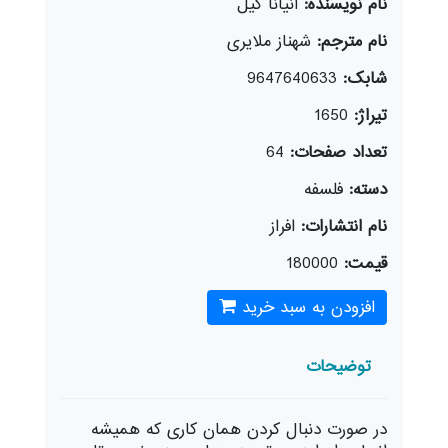
نام نویسنده:
آنیانا گیل
نام مترجم:
شهناز ملایری
شابک:
9647640633
تیراژ:
1650
تعداد صفحات:
64
دسته:
فلسفه
نام انتشارات:
افراز
قیمت:
180000
افزودن به سبد خرید
توضیحات
‌د‌ر صورت د‌نبال کرد‌ن همان کاری که همیشه