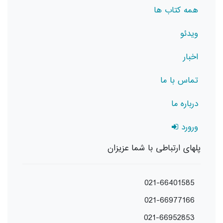
همه کتاب ها
ویدئو
اخبار
تماس با ما
درباره ما
ورورد
پلهای ارتباطی با شما عزیزان
021-66401585
021-66977166
021-66952853