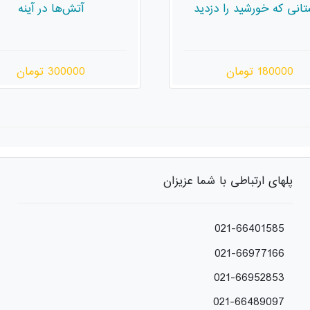
آتش‌ها در آینه
مارشمالو
300000 تومان
180000 تومان
پلهای ارتباطی با شما عزیزان
021-66401585
021-66977166
021-66952853
021-66489097