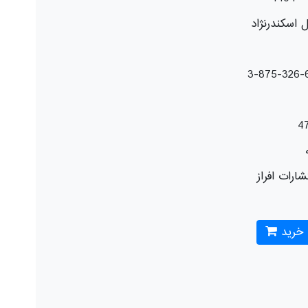
 اسکندرنژاد
4
شارات افراز
 خرید