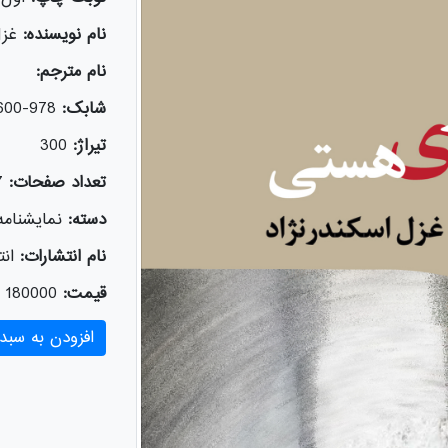
نام نویسنده:
غزل
نام مترجم:
شابک:
978-600-326-875-3
تیراژ:
300
تعداد صفحات:
7
دسته:
نمايشنامه‌
نام انتشارات:
انت
قیمت:
180000
افزودن به سبد