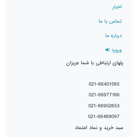
اخبار
تماس با ما
درباره ما
ورورد
پلهای ارتباطی با شما عزیزان
021-66401585
021-66977166
021-66952853
021-66489097
سبد خرید و نماد اعتماد