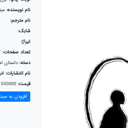
نام نویسنده:
میت
نام مترجم:
شابک:
تیراژ:
تعداد صفحات:
7
دسته:
داستان امر
نام انتشارات:
افر
قیمت:
550000
افزودن به سبد