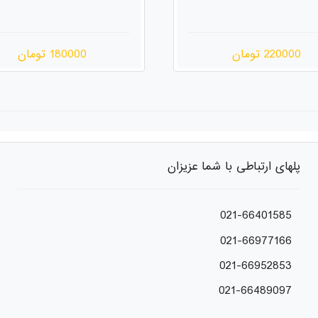
180000 تومان
200000 تومان
پلهای ارتباطی با شما عزیزان
021-66401585
021-66977166
021-66952853
021-66489097