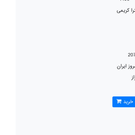
را کریمی
20
وز ایران
از
 خرید