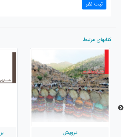
کتابهای مرتبط
برایم آوازی بخوان حَسون