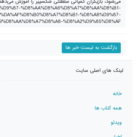
می‌شود، بازیگران کمپانی سلطنتی شکسپیر را آموزش می‌دهد 
8%B2%D9%87-%D8%AA%D8%A6%D8%A7%D8%AA%D8%B1-
%DA%AF%D8%B0%D8%A7%D8%B1-%D8%A8%D9%87-
9%D8%AA%D8%A7%D8%A8-%D8%A2%D9%85%D8%AF
بازگشت به لیست خبر ها
لینک های اصلی سایت
خانه
همه کتاب ها
ویدئو
اخبار