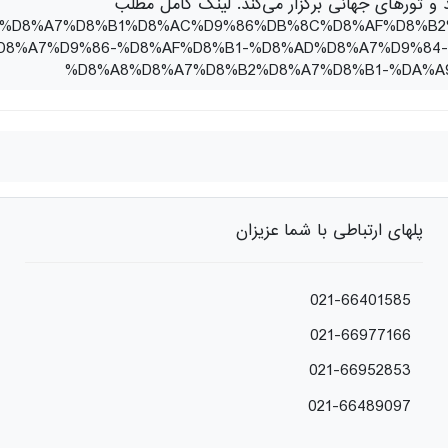
و تورهای جهانی برگزار می‌کند. لینک کامل مطلب
9/%DA%AF%D8%A7%D8%B1%D8%AC%D9%86%DB%8C%D8%AF%D
8%A7%D9%86-%D8%AF%D8%B1-%D8%AD%D8%A7%D9%84-
%D8%A8%D8%A7%D8%B2%D8%A7%D8%B1-%DA%A
پلهای ارتباطی با شما عزیزان
021-66401585
021-66977166
021-66952853
021-66489097