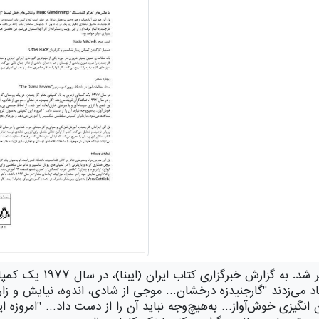
کتاب گارجنیدزه (تئاتر لهس
شد و در سال ۱۹۹۲، تماشاگران فریاد می‌زدند "گارجنیدزه درخشان… موجی از شادی، اندوه
انگیزی خوش‌آواز… به‌هیچ‌وجه نباید آن را از دست داد… "امروزه این