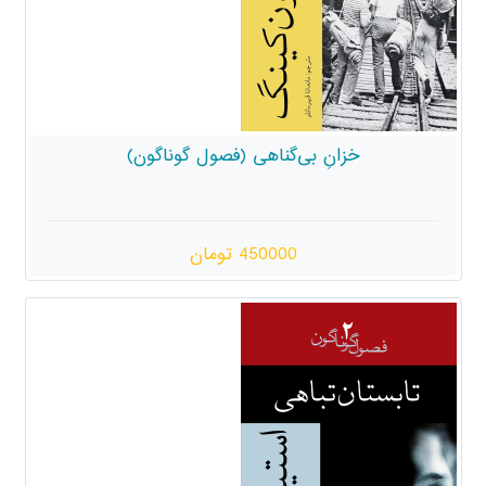
خزانِ بی‌گناهی (فصول گوناگون)
450000 تومان