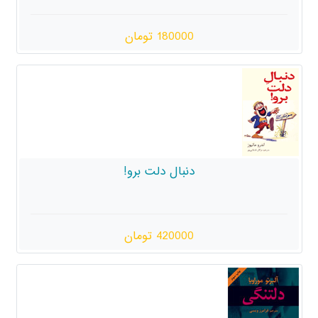
180000 تومان
دنبال دلت برو!
420000 تومان