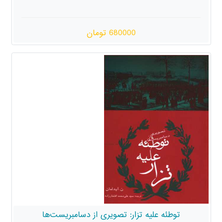
680000 تومان
توطئه علیه تزار: تصویری از دسامبریست‌ها