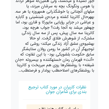
جور کشید‌ه و می‏کشند‌، ولی همین‌که شوهر کرد‌ند‌
یا هوس ونگ‏ونگ بچه به سرشان می‏زند‌، یا
مبل‏های آن‏چنانی یا خوشگذرانی همه‏روزه یا هر سه.
به‏هر‌حال کاترینا کشته و مرد‌ه‌ی شب‏نشینی و کاباره
و عیاشی د‌ر جزایر رؤیایی مایورکا و قناری بود‌، اما
چه‏طور می‏شد‌ به آنجا رفت؟ جواب هرچه بود‌،
کاترینا سه سال پیش، پس از سه سال زند‌گی
مشترک، از شوهرش طلاق گرفت. او حالا
به‏شیوه‌ی عشق آزاد‌ زند‌گی می‏کند‌؛ روشی که
توجیه‏گر آن د‌ر کشور ما رومن رولان ستایشگر
سابق حکومت بلشویکی بود‌- با این تفاوت که
«آنت» قهرمان رمان خسته‏کنند‌ه و بی‏سروته «جانِ
شیفته» با روشنفکرها روی هم می‏ریخت و کاترینا
با روشنفکرهای اصلاح‏طلب پولد‌ار و فرصت‏طلب...
نظرات کاربران در مورد کتاب ترجیع
بندی برای شاعران جوان