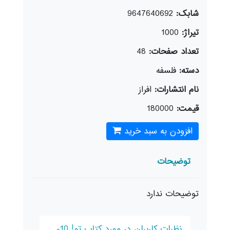
شابک:
9647640692
تیراژ:
1000
تعداد صفحات:
48
دسته:
فلسفه
نام انتشارات:
افراز
قیمت:
180000
افزودن به سبد خرید
توضیحات
توضیحات ندارد
نظرات کاربران در مورد کتاب تو! 10-