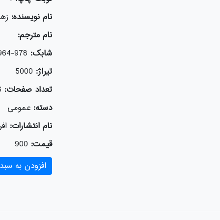
نام نویسنده:
زهر
نام مترجم:
شابک:
978-964-283-749-6
تیراژ:
5000
تعداد صفحات:
6
دسته:
عمومی
نام انتشارات:
افر
قیمت:
900
افزودن به سبد