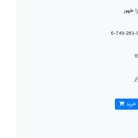
ا طهور
1
از
 خرید