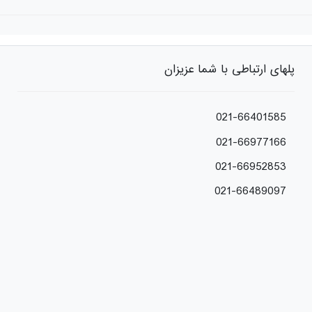
پلهای ارتباطی با شما عزیزان
021-66401585
021-66977166
021-66952853
021-66489097