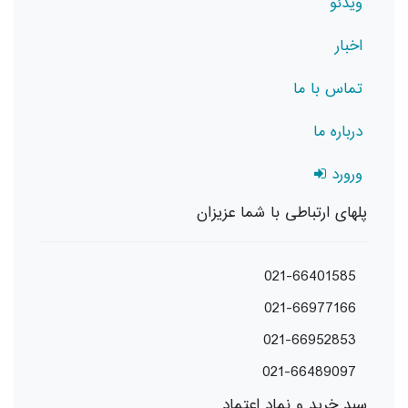
ویدئو
اخبار
تماس با ما
درباره ما
ورورد
پلهای ارتباطی با شما عزیزان
021-66401585
021-66977166
021-66952853
021-66489097
سبد خرید و نماد اعتماد