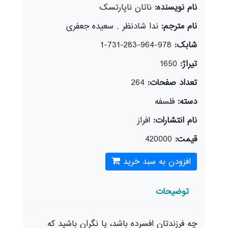
نام نویسنده:
ناتان ناپارتسک
نام مترجم:
ندا شادنظر , سعیده جعفری
شابک:
978-964-283-731-1
تیراژ:
1650
تعداد صفحات:
264
دسته:
فلسفه
نام انتشارات:
افراز
قیمت:
420000
افزودن به سبد خرید
توضیحات
چه فرزندتان افسرده باشد، یا نگران باشید که