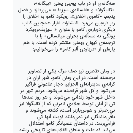
سه‌گانه‌ی او در باب پوچی یعنی «بیگانه»،
«کالیگولا» و «افسانه‌ی سیزیف» می‌پردازد و فصل
پنجم، «کاموی اخلاق»، رویکرد کامو به اخلاق را
زیر ذره‌بین می‌برد. انتشارات افراز همچنین کتاب
دیگری درباره‌ی کامو با عنوان « سیزیف:رویکرد
یونگی به مسأله‌ی بحران میانسالی» را با
ترجمه‌ی کیهان بهمنی منتشر کرده است. با هم
پاره‌ای از «درباره‌ی آلبر کامو» را می‌خوانیم:
در رمان
طاعون
نيز صف مرگ يكي از تصاوير
برجسته است. در اين رمان كامو، شهر اران در
كرانه‌ي مديترانه‌اي الجزاير، دچار طاعوني فراگير
مي‌شود و كل شهر قرنطينه مي‌شود. مردم شهر در
داخل شهر خود زنداني مي‌شوند و هر روز صدها
تن از آنان توسط جلادي نامرئي كه از كاليگولا نيز
بي‌رحم‌تر و هوس‌بازتر است، كشته مي‌شوند و
باقي‌ماندگان نيز نمي‌دانند نوبت آنها كي
فرامي‌رسد. در داستان عصیانگر كامو استدلال
مي‌كند كه علت و منطق انقلاب‌هاي تاريخي ريشه