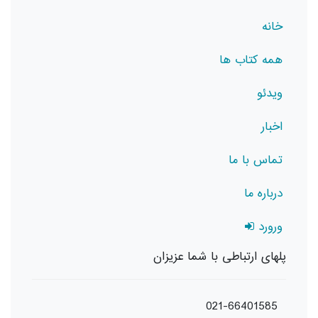
خانه
همه کتاب ها
ویدئو
اخبار
تماس با ما
درباره ما
ورورد
پلهای ارتباطی با شما عزیزان
021-66401585