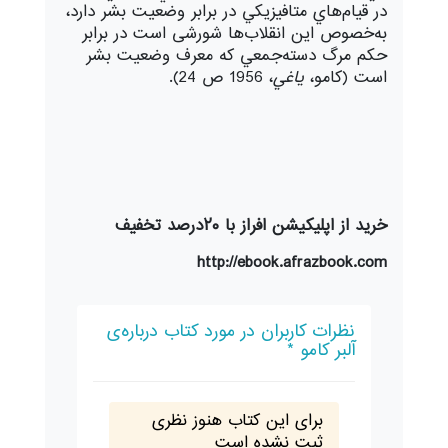
در قیام‌هاي متافيزيكي در برابر وضعيت بشر دارد،
به‌خصوص این انقلاب‌ها شورشی است در برابر
حكم مرگ دسته‌جمعي كه معرف وضعيت بشر
است (كامو،
ياغي
، 1956 ص 24).
خرید از اپلیکیشن افراز با ۲۰درصد تخفیف
http://ebook.afrazbook.com
نظرات کاربران در مورد کتاب درباره‌ی
آلبر کامو *
برای این کتاب هنوز نظری
ثبت نشده است