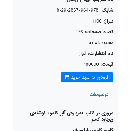
شابک:
978-964-2837-29-8
تیراژ:
1100
تعداد صفحات:
176
دسته:
فلسفه
نام انتشارات:
افراز
قیمت:
180000
افزودن به سبد خرید
توضیحات
مروری بر کتاب «درباره‌ی آلبر کامو» نوشته‌ی
ریچارد کمبر
کامو، کاموی فیلسوف