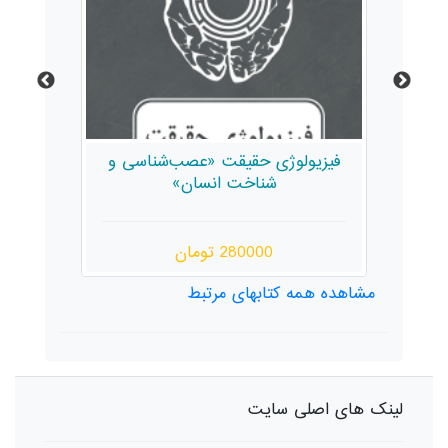
یزیولوژی حقیقت «عصب‌شناسی و
نمایش‌نامه‌نویسی 
شناخت انسان»
چگونه و چه 
280000 تومان
350000 تومان
مشاهده همه کتابهای مرتبط
لینک های اصلی سایت