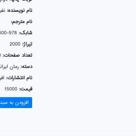
نام نویسنده:
نفی
نام مترجم:
شابک:
978-600-5218-74-9
تیراژ:
2000
تعداد صفحات:
4
دسته:
رمان ایران
نام انتشارات:
افر
قیمت:
15000
افزودن به سبد