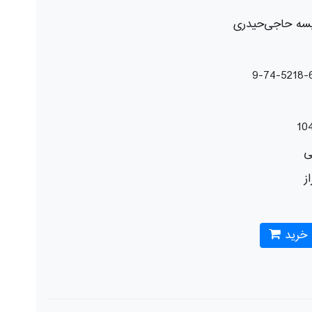
سه حاجی‌حیدری
10
ی
از
 خرید