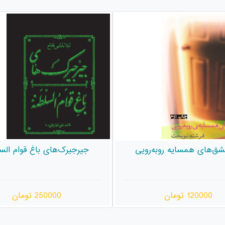
رک‌های باغ قوام السلطنه
قاب عکس
250000 تومان
520000 تومان