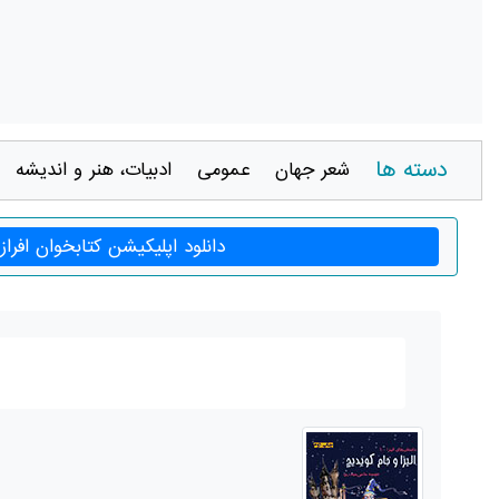
دسته ها
شعر جهان
عمومی
ادبيات، هنر و انديشه
دانلود اپلیکیشن کتابخوان افراز