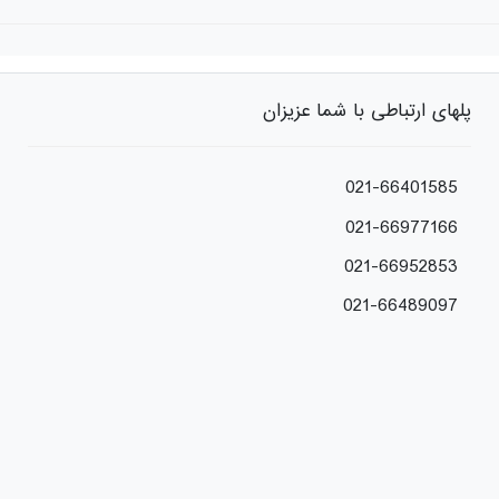
پلهای ارتباطی با شما عزیزان
021-66401585
021-66977166
021-66952853
021-66489097