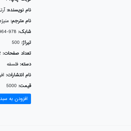
نام نویسنده:
آرت
نام مترجم:
منیژ
شابک:
978-964-2837-87-8
تیراژ:
500
تعداد صفحات:
2
دسته:
فلسفه
نام انتشارات:
افر
قیمت:
5000
افزودن به سبد