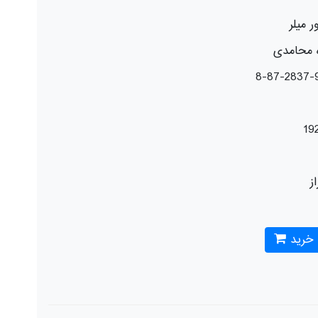
ور میلر
ه محامدی
19
از
 خرید