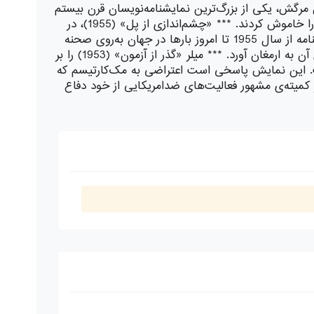
در زمان مرگش، یکی از بزرگ‌ترین نمایشنامه‌نویسان قرن بیستم
محسوب می‌شد. عده‌ای او را آخرین حرفه‌ای در تئاتر امریکا می‌دانند. با اعلام خبر مرگ او تمام تئاترهای برادوی چراغ‌هایشان را خاموش کردند. *** «چشم‌اندازی از پل» (1955)، در
امریکای دهه‌ی 1950 می‌گذرد و به‌ زندگی مهاجرانی می‌پردازد که در نزدیکی پل بروکلین در نیویورک زندگی‌ می‌کنند. این نمایشنامه از سال 1955 تا امروز بارها در جهان به‌روی صحنه
رفته است. اجرای آن در سال‌های 1997 و 1998 به‌کارگردانی مایکل مِیِر، جوایز تونی و درامادسک احیای یک نمایشنامه را برای آن به ارمغان آورد. *** میلر «گذر از آزمون» (1953) را بر
مه شدند، نوشته است. این نمایش پاسخی است اعتراضی به مک‌کارتیسم که
دربرابر کمیته‌ی مشهور فعالیت‌های ضدامریکایی از خود دفاع