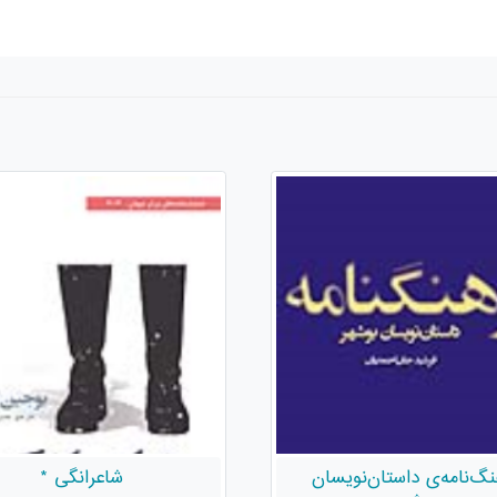
شاعرانگی *
تاریخ و کُردشناسی