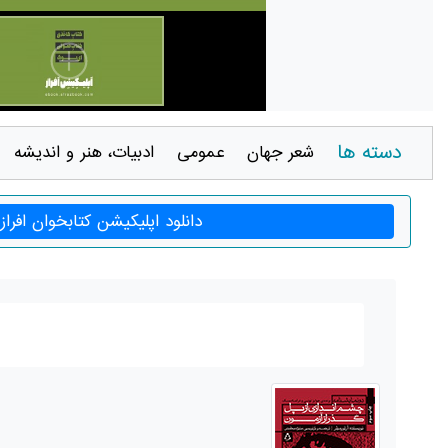
دسته ها
شعر جهان
عمومی
ادبيات، هنر و انديشه
دانلود اپلیکیشن کتابخوان افراز