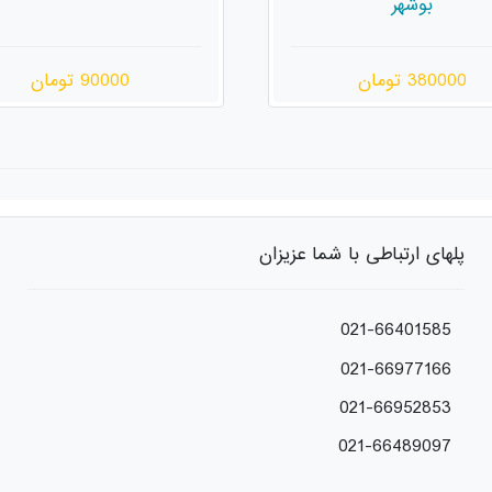
90000 تومان
330000 تومان
پلهای ارتباطی با شما عزیزان
021-66401585
021-66977166
021-66952853
021-66489097