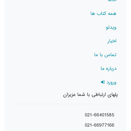
همه کتاب ها
ویدئو
اخبار
تماس با ما
درباره ما
ورورد
پلهای ارتباطی با شما عزیزان
021-66401585
021-66977166