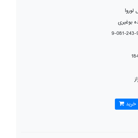
 لوروا
ه بوغیری
18
از
 خرید