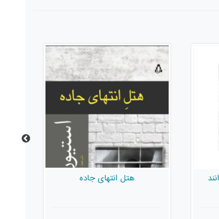
نند
هتل انتهای جاده