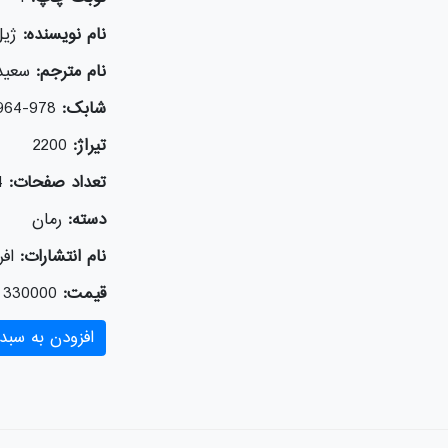
نام نویسنده:
ژیل
نام مترجم:
سعید
شابک:
978-964-243-081-9
تیراژ:
2200
تعداد صفحات:
4
دسته:
رمان
نام انتشارات:
افر
قیمت:
330000
افزودن به سبد