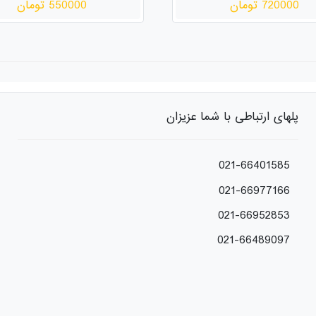
720000 تومان
550000 تومان
پلهای ارتباطی با شما عزیزان
021-66401585
021-66977166
021-66952853
021-66489097