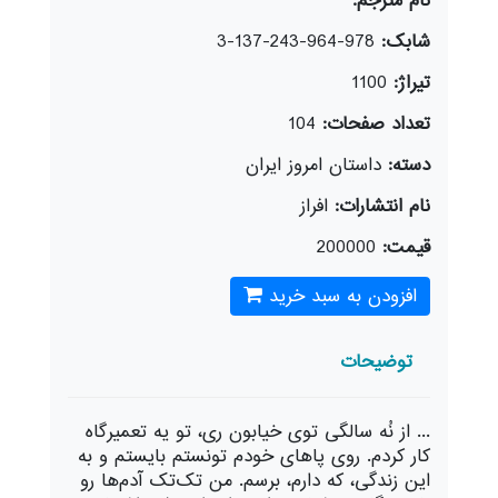
نام مترجم:
شابک:
978-964-243-137-3
تیراژ:
1100
تعداد صفحات:
104
دسته:
داستان امروز ایران
نام انتشارات:
افراز
قیمت:
200000
افزودن به سبد خرید
توضیحات
... از نُه سالگی توی خیابون ری، تو یه تعمیرگاه
کار کردم. روی پاهای خودم تونستم بایستم و به
این زندگی، که دارم، برسم. من تک‌تک آدم‌ها رو