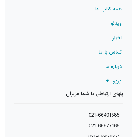
همه کتاب ها
ویدئو
اخبار
تماس با ما
درباره ما
ورورد
پلهای ارتباطی با شما عزیزان
021-66401585
021-66977166
021-66952853