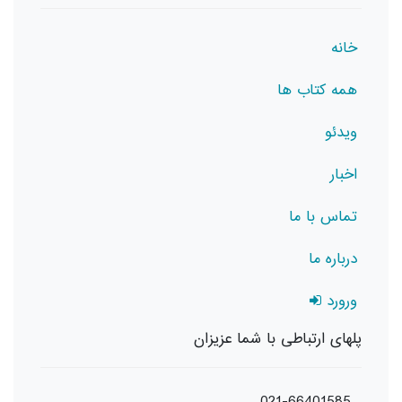
خانه
همه کتاب ها
ویدئو
اخبار
تماس با ما
درباره ما
ورورد
پلهای ارتباطی با شما عزیزان
021-66401585