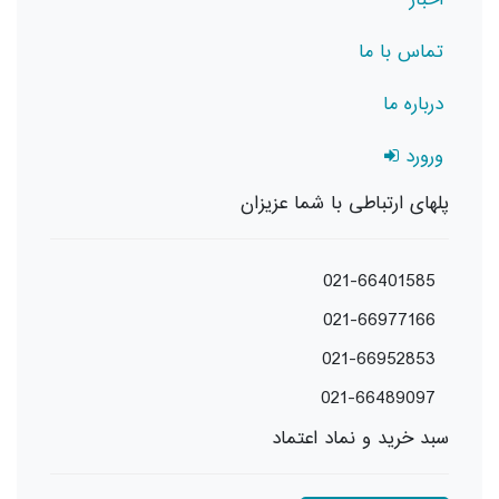
تماس با ما
درباره ما
ورورد
پلهای ارتباطی با شما عزیزان
021-66401585
021-66977166
021-66952853
021-66489097
سبد خرید و نماد اعتماد