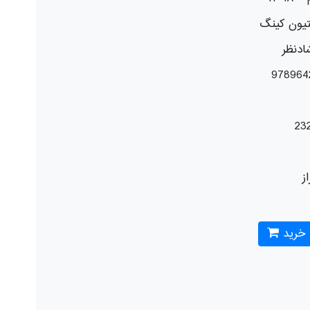
یون کینگ
ادنظر
978964
23
از
 خرید