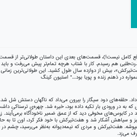
تیرکش»، بیش از دوازده سال طول کشید. این طولانی‌ترین زمانی ا
اره در ذهنم زنده و پویا بود...* استیون کینگ
داد. حلقه‌های دود سیگار را بیرون می‌داد كه ناگهان دستش شل ش
ی كه به در ورودی بار تكیه داده بود، خیره شد. چهره‌ی ترسناكی د
 در كابوس‌های مخوفی دید كه از عمق ضمیر ناخودآگاه برمی‌آیند. 
ی سبز و سیاهش آشكار شد و هفت‌تیركش با خود فكر كرد، اون تا به ح
اهپوشه. هفت‌تیركش و مردی كه نیمه‌دیوانه به‌نظر می‌رسید، چشم