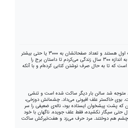
... این کتاب، به نوبه‌ی خود داستان کاملی دارد. (اما در واقع کامل نیست!)، قسمت‌های بعدی این داستان طولانی‌تر از قسمت اول هستند و تعداد صفحاتشان به ۳۰۰۰ یا حتی بیشتر
می‌رسد. من برای خلق این داستان حتی به مرز جنون و قدرت‌طلبی هم رسیدم. کار با شتاب هرچه تمام‌تر پیش می‌رفت و باید به اندازه‌ ۳۰۰ سال زندگی می‌کردم تا داستان برج را
ست که تا به حال صرف نوشتن کتابی کرده‌ام و با آنکه
د. متوجه شد سالن بار دیگر ساكت شده است و تنشی
اشت. بوی خاكستر علف افیونی می‌داد. چشمانش دوزخی،
زن كه پشت پیشخوان ایستاده بود، ناله‌ی ضعیفی را سر
ال حتی سیگار نكشیده، فقط علف جویده. ناگهان با خود
 در چشم هم دوختند. مرد حرف می‌زد و هفت‌تیركش ساكت