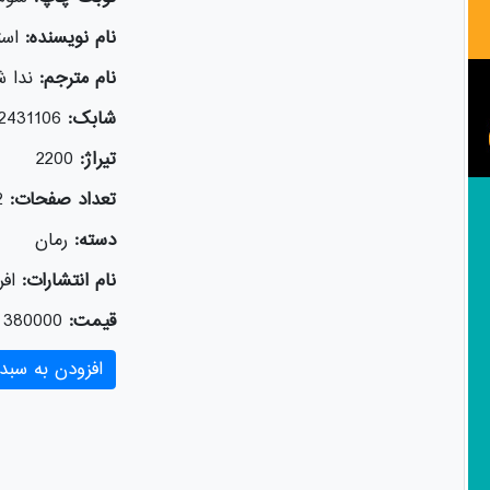
نام نویسنده:
است
نام مترجم:
ندا ش
شابک:
2431106
تیراژ:
2200
تعداد صفحات:
2
دسته:
رمان
نام انتشارات:
افر
قیمت:
380000
افزودن به سبد