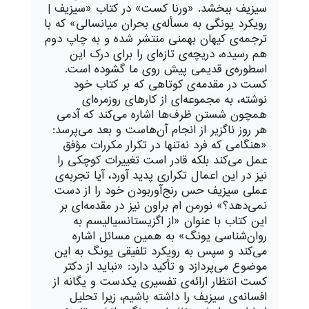
سیزیف ببخشد. «ورنا کست» در کتاب «سیزیف |
رویکرد یونگی به مسأله‌ی بحران میانسالی» که با
ترجمه‌ی کیهان بهمنی منتشر شده و به چاپ دوم
هم رسیده، دریچه‌ی تازه‌ای را برای درک این
اسطوره‌ی قدیمی پیش روی ما گشوده است.
کست در مقدمه‌ی کوتاهی که بر کتاب خود
نوشته، به مجموعه‌ای از کارهای روزمره‌ای
همچون شستن ظرف‌ها اشاره می‌کند که آدمی
هر روز ناگزیر از انجام آن‌هاست و بعد می‌پرسد:
«هنگامی که فرد نه‌تنها در تکرار مکررات مؤفق
عمل می‌کند بلکه قادر است تغییرات کوچکی را
نیز در این اعمال تکراری پدید آورد، آیا تجربه‌ی
عملی سیزیف حس رنج‌آوربودن خود را از دست
نمی‌دهد؟» نورمن ام براون نیز در مقدمه‌ای بر
این کتاب با عنوان «از اگزیستانسیالیسم به
روان‌شناسی یونگ» به همین مسائل اشاره
می‌کند و سپس به رویکرد تلفیقی یونگ به این
موضوع می‌پردازد و تأکید دارد: «نباید از دکتر
کست انتظار ارائه‌ی تفسیری یکدست و یگانه از
افسانه‌ی سیزیف را داشته باشیم، زیرا تحلیل