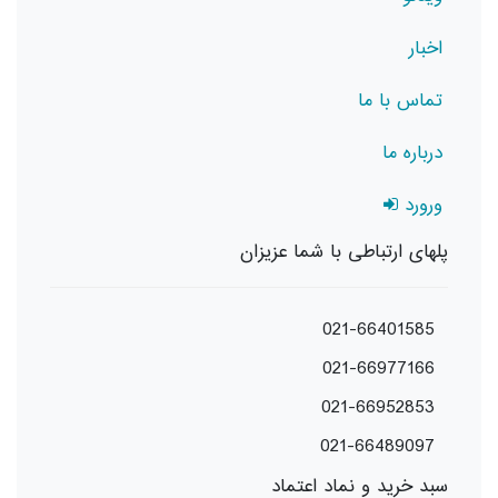
اخبار
تماس با ما
درباره ما
ورورد
پلهای ارتباطی با شما عزیزان
021-66401585
021-66977166
021-66952853
021-66489097
سبد خرید و نماد اعتماد