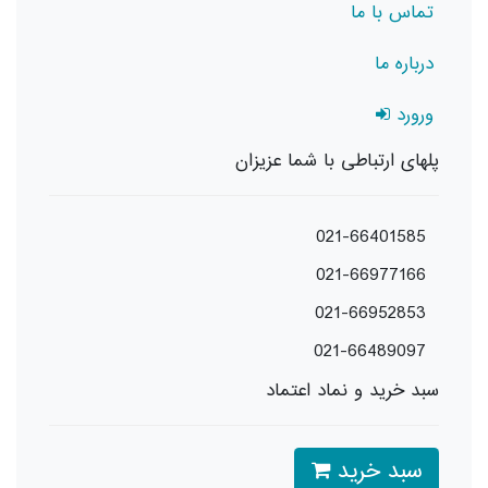
تماس با ما
درباره ما
ورورد
پلهای ارتباطی با شما عزیزان
021-66401585
021-66977166
021-66952853
021-66489097
سبد خرید و نماد اعتماد
سبد خرید