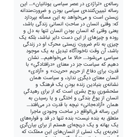
رساله‌ی «تراژدی در عصر سیاسی یونانیان»... این
رساله تبیین‌کننده‌ی سیاسی بودن و ضرورت‌مندانه
زیستن است و می‌خواهد به این مسأله بپردازد
که: وقتی انسان در ساحتِ انسانیِ زندگی باشد،
یعنی وقتی که انسان بودنِ انسان تنها به دل و
روده و چیزهای از این دست دایر نباشد، بلکه یک
چیزی به نام ضرورتِ زیستی محرک او در زندگی
باشد، آن وقت ناخودآگاه تبدیل به یک موجود
سیاسی می‌شود... حالا ما می‌خواهیم... نشان
دهیم که سیاست جز در معنای «درافتادگیِ» با
قدرت برای دفاع از حریم «حریت» و «آزادی»
انسان معنای دیگری ندارد، و سیاست همان
نشانه‌ی بنیادین زنده بودنِ یک فرهنگ و
سلحشوریِ روح بشری است که از برای رهیدگیِ
انسان از یوغ بندگی و اختگی و یا رسیدن به
همان «آزاده‌جانیِ» نیچه با قدرت در می‌افتد...
این رساله فی‌الواقع در ساحت وجودیِ ماجرا
متعلق به بنده نیست؛ بنده تنها در قد و قواره‌های
یک بهانه و یک دریچه‌ای هستم از برای بیان‌گریِ
تجربه‌ی یک نسلی از انسان‌های این مملکت که