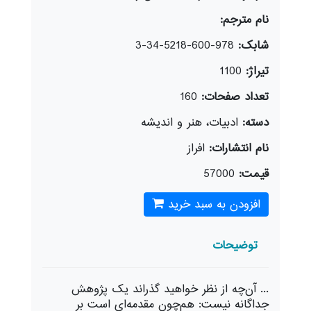
نام مترجم:
شابک:
978-600-5218-34-3
تیراژ:
1100
تعداد صفحات:
160
دسته:
ادبيات، هنر و انديشه
نام انتشارات:
افراز
قیمت:
57000
افزودن به سبد خرید
توضیحات
... آن‌چه از نظر خواهید گذراند یک پژوهش
جداگانه نیست: هم‌چون مقدمه‌ای است بر