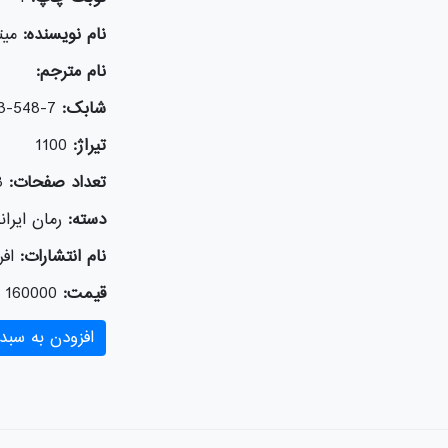
نام نویسنده:
میت
نام مترجم:
شابک:
7-548-243-964-978
تیراژ:
1100
تعداد صفحات:
8
دسته:
رمان ایران
نام انتشارات:
افر
قیمت:
160000
افزودن به سبد