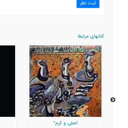
کتابهای مرتبط
« ط »*