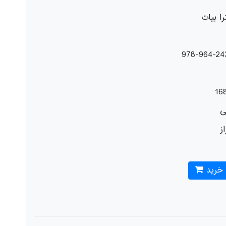
را بیات
16
ی
از
 خرید