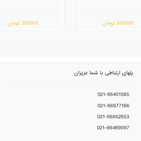
280000 تومان
200000 تومان
پلهای ارتباطی با شما عزیزان
021-66401585
021-66977166
021-66952853
021-66489097