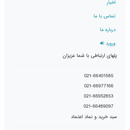
اخبار
تماس با ما
درباره ما
ورورد
پلهای ارتباطی با شما عزیزان
021-66401585
021-66977166
021-66952853
021-66489097
سبد خرید و نماد اعتماد