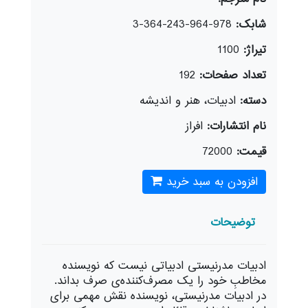
شابک:
978-964-243-364-3
تیراژ:
1100
تعداد صفحات:
192
دسته:
ادبيات، هنر و انديشه
نام انتشارات:
افراز
قیمت:
72000
افزودن به سبد خرید
توضیحات
ادبیات مدرنیستی ادبیاتی نیست که نویسنده
مخاطبِ خود را یک مصرف‌کننده‌ی صرف بداند.
در ادبیات مدرنیستی، نویسنده نقش مهمی برای