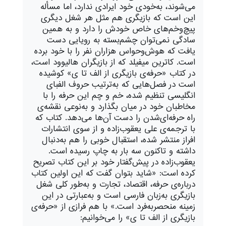
می‌شوند، به‌خودی خود ایرادی ندارد، اما مسأله
این است که بازیگری هم مثل هر شغل دیگری
پیچ‌و‌خم‌های خاص خودش را دارد و به همین
سادگی نمی‌توان چشم‌بسته به رویایی دست
یافت که هوش‌و‌حواس هزاران نفر را با خود برده
است. کاترین میفیلد که از بازیگران هالیوود است،
در کتاب «حرفه‌ی بازیگری از الف تا ی» کوشیده
است در فصل‌هایی که به‌ترتیب حروف الفبای
انگلیسی تنظیم شده، خم و چم این حرفه را با
مخاطبان خود در میان بگذارد و به‌نوعی نقشه‌ی
راه حرفه‌ای‌شدن را دست آن‌ها می‌دهد. کتاب که
با ترجمه‌ی علی یعقوب‌زاده و از سوی انتشارات
افراز منتشر شده، استقبال خوبی را هم به‌دنبال
داشته و تاکنون سه بار به چاپ رسیده است.
یعقوب‌زاده در پیش‌گفتار خود بر این کتاب تصریح
کرده است: «شاید بتوان گفت که این اولین کتاب
درباره‌ی حرفه، اقتصاد، تجارت و به‌طور کلی شغل
بازیگری به‌زبان فارسی است و به‌عبارتی در این
زمینه منحصربه‌فرد است.» با هم فرازی از «حرفه‌ی
بازیگری از الف تا ی» را می‌خوانیم: