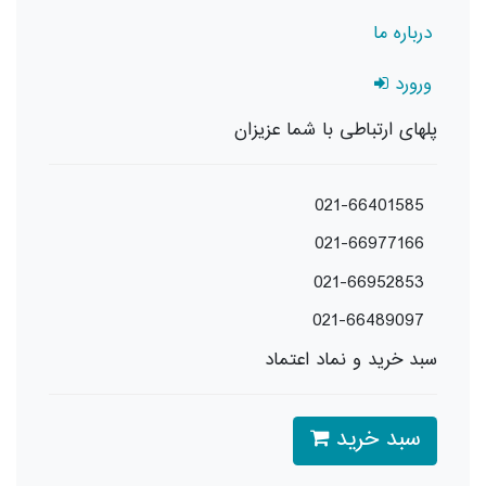
درباره ما
ورورد
پلهای ارتباطی با شما عزیزان
021-66401585
021-66977166
021-66952853
021-66489097
سبد خرید و نماد اعتماد
سبد خرید