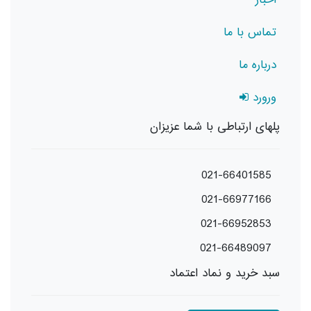
تماس با ما
درباره ما
ورورد
پلهای ارتباطی با شما عزیزان
021-66401585
021-66977166
021-66952853
021-66489097
سبد خرید و نماد اعتماد