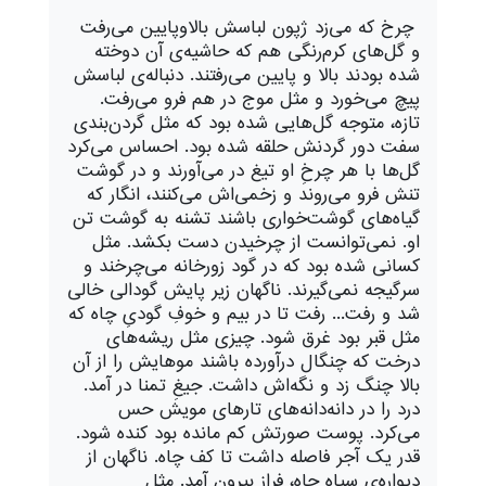
چرخ که می‌زد ژپون لباسش بالاوپایین می‌رفت
و گل‌های کرم‌رنگی هم که حاشیه‌ی آن دوخته
شده بودند بالا و پایین می‌رفتند. دنباله‌ی لباسش
پیچ می‌خورد و مثل موج در هم فرو می‌رفت.
تازه، متوجه گل‌هایی شده بود که مثل گردن‌بندی
سفت دور گردنش حلقه شده بود. احساس می‌کرد
گل‌ها با هر چرخِ او تیغ در می‌آورند و در گوشت
تنش فرو می‌روند و زخمی‌اش می‌کنند، انگار که
گیاه‌های گوشت‌خواری باشند تشنه به گوشت تن
او. نمی‌توانست از چرخیدن دست بکشد. مثل
کسانی شده بود که در گود زورخانه می‌چرخند و
سرگیجه نمی‌گیرند. ناگهان زیر پایش گودالی خالی
شد و رفت... رفت تا در بیم و خوفِ گودیِ چاه که
مثل قبر بود غرق شود. چیزی مثل ریشه‌های
درخت که چنگال درآورده باشند موهایش را از آن
بالا چنگ زد و نگه‌اش داشت. جیغِ تمنا در آمد.
درد را در دانه‌دانه‌های تارهای مویش حس
می‌کرد. پوست صورتش کم مانده بود کنده شود.
قدر یک آجر فاصله داشت تا کف چاه. ناگهان از
دیواره‌ی سیاه چاه، فراز بیرون آمد. مثل