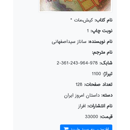
نام کتاب:
کیش،مات *
نوبت چاپ:
1
نام نویسنده:
ساناز سیداصفهانی
نام مترجم:
شابک:
978-964-243-361-2
تیراژ:
1100
تعداد صفحات:
128
دسته:
داستان امروز ایران
نام انتشارات:
افراز
قیمت:
33000
افزودن به سبد خرید