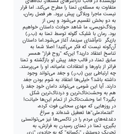
نویسنده در قالب کاراکترهای مستعار، نگاه‌های
متفاوت به مسئله‌ی تمنا را مطرح می‌کند. اما قرار
نیست ماجرا وبلاگی پیش برود. هر فصل رمان،
به دو بخش تقسیم می‌شود و پس از
وبلاگ‌نویسی، ما شاهد حوادث داستان خواهیم
بود. رمان با شلیک گلوله توسط تمنا به (ب.ر.)
بازیگر نام‌آشنای سینما، آغاز می‌شود.اما داستان
آن‌گونه نیست که فکر می‌کنید! اصلا شما به
تناسخ اعتقاد دارید؟ این‌که "روح فراز" همسر
سابق تمنا، در قالب جغد پیش او بازگشته و تمنا
فراتر از باورها و اعتقادات عامیانه، او را می‌پرستد.
چه ارتباطی بین (ب.ر.) و جغد می‌تواند وجود
داشته باشد؟ خیلی‌ها اعتقاد به شوم بودن جغد
دارند. آیا این شومی می‌تواند دامان خودِ جغد را
هم به وحشت‌ناک‌ترین و دردناک‌ترین شکل
بگیرد؟ اما وحشت‌ناک‌تر از تمام این‌ها خیانت!
در روزهایی که مهدی سحابی فوت کرده،
"اعتمادملی"ها تعطیل شده‌اند و سراغ
دغدغه‌های مردم را در تاکسی‌ها نیز می‌توانستی
بگیری، تمنا در تمنای رسیدن به فرازش، به
تحریک دوستش "رکسانه" که به جادوی "زری