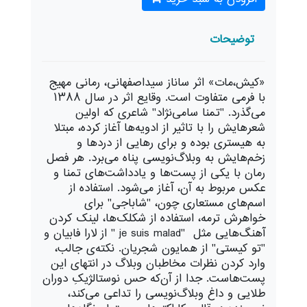
توضیحات
«کیش،مات» اثر ساناز سیداصفهانی، رمانی مهیج
با فرمی متفاوت است. وقایع اثر در سال ۱۳۸۸
می‌گذرد. "تمنا سامی‌نژاد" شاعری که اولین
شعرهایش را با تاثیر از ادویه‌ها آغاز کرده، مبتلا
به هیستری بوده و برای رهایی از دردها و
زخم‌هایش به وبلاگ‌نویسی پناه می‌برد. هر فصل
رمان با یکی از پست‌ها و یادداشت‌های تمنا و
عکس مربوط به آن، آغاز می‌شود. استفاده از
اسم‌های مستعاری چون، "شاباجی" برای
خواهرش ترمه، استفاده از شکلک‌ها، لینک کردن
آهنگ‌هایی مثل
" je suis malad"
از لارا فابیان و
"تو کیستی" از همایون شجریان. نکته‌ی جالب،
وارد کردن نظرات مخاطبان وبلاگ در انتهای این
پست‌هاست. جدا از آن‌که حس نوستالژیکِ دوران
طلایی و داغ وبلاگ‌نویسی را تداعی می‌کند،