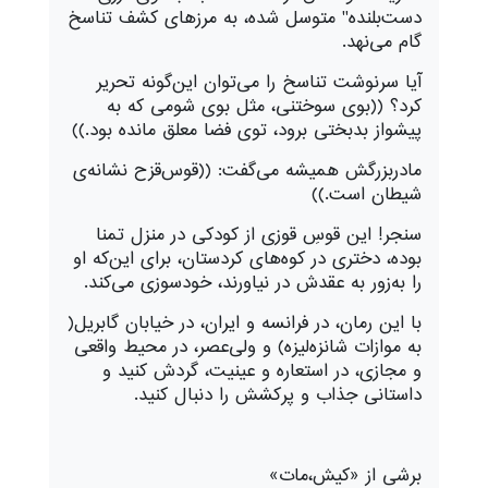
دست‌بلنده" متوسل شده، به مرزهای کشف تناسخ
گام می‌نهد.
آیا سرنوشت تناسخ را می‌توان این‌گونه تحریر
کرد؟ ((بوی سوختنی، مثل بوی شومی که به
پیشواز بدبختی برود، توی فضا معلق مانده بود.))
مادربزرگش همیشه می‌گفت: ((قوس‌قزح نشانه‌ی
شیطان است.))
سنجر! این قوسِ قوزی از کودکی در منزل تمنا
بوده، دختری در کوه‌های کردستان، برای این‌که او
را به‌زور به عقدش در نیاورند، خودسوزی می‌کند.
با این رمان، در فرانسه و ایران، در خیابان گابریل(
به موازات شانزه‌لیزه) و ولی‌عصر، در محیط واقعی
و مجازی، در استعاره و عینیت، گردش کنید و
داستانی جذاب و پرکشش را دنبال کنید.
برشی از «کیش،مات»