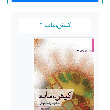
کیش،مات *