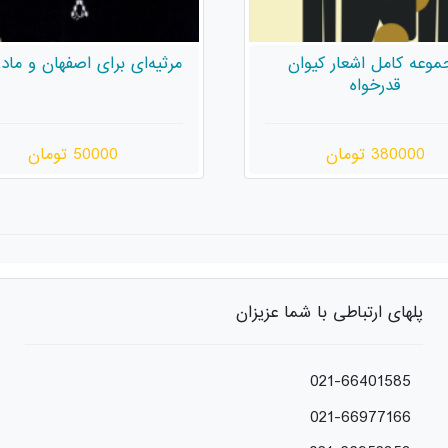
ای برای اصفهان و مادربزرگ
در استعاره‌ی مرگ پدرخوانده
ژان کوکتوست
50000 تومان
180000 تومان
پلهای ارتباطی با شما عزیزان
021-66401585
021-66977166