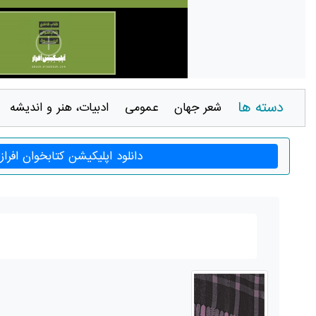
دسته ها
شعر جهان
عمومی
ادبيات، هنر و انديشه
دانلود اپلیکیشن کتابخوان افراز