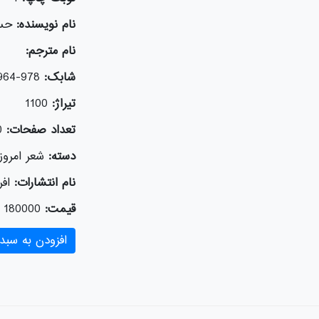
نام نویسنده:
حس
نام مترجم:
شابک:
978-964-243-825-5
تیراژ:
1100
تعداد صفحات:
0
دسته:
شعر امروز 
نام انتشارات:
افر
قیمت:
180000
افزودن به سبد