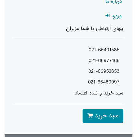
درباره ما
ورورد
پلهای ارتباطی با شما عزیزان
021-66401585
021-66977166
021-66952853
021-66489097
سبد خرید و نماد اعتماد
سبد خرید