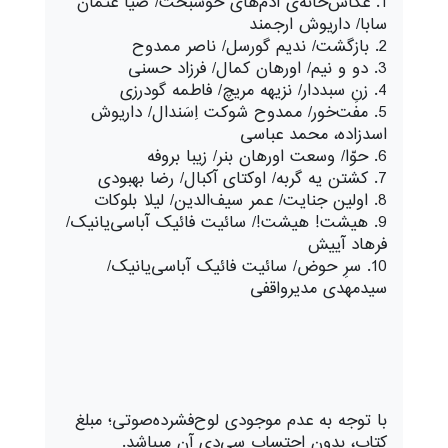
1. عکاس‌خانه‌ی آدم‌های خوشبخت/ ضیا عثمان
سابا/ داریوش ارجمند
2. بازگشت/ ندیم گورسل/ ناصر ممدوح
3. دو و نیم/ اورهان کمال/ فرزاد حسنی
4. زنِ سبددار/ نزیهه مریچ/ فاطمه گودرزی
5. مفت‌خور/ ممدوح شوکت اِسَندال/ داریوش
اسدزاده، محمد عباسی
6. حوّا/ وسعت اورهان بنر/ زیبا بروفه
7. کشتن یه گربه/ اوکتای آکبال/ رضا بهبودی
8. اولین جنایت/ عمر سیف‌الدین/ لیلا بلوکات
9. هیشت! هیشت!/ سائیت فائیک آباسی‌یانیک/
فرهاد آییش
10. سرِ حوض/ سائیت فائیک آباسی‌یانیک/
سیدمهدی مدیرواقفی
با توجه به عدم موجودی لوح‌فشرده‌صوتی؛ مبلغ
کتاب، بدون احتساب سی‌دی آن میباشد.