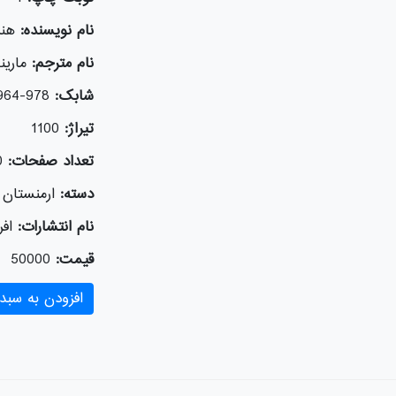
نام نویسنده:
هنر
نام مترجم:
مارین
شابک:
978-964-243-927-0
تیراژ:
1100
تعداد صفحات:
0
دسته:
ارمنستان
نام انتشارات:
افر
قیمت:
50000
افزودن به سبد