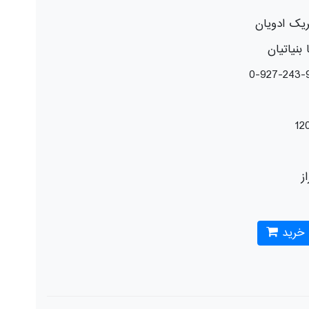
یک ادویان
ا بنیاتیان
12
از
 خرید