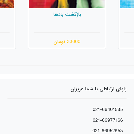
بازگشت بادها
33000 تومان
پلهای ارتباطی با شما عزیزان
021-66401585
021-66977166
021-66952853