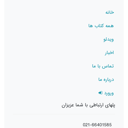
خانه
همه کتاب ها
ویدئو
اخبار
تماس با ما
درباره ما
ورورد
پلهای ارتباطی با شما عزیزان
021-66401585