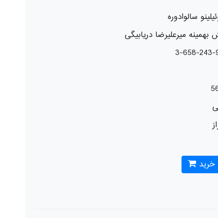
ئیلینو سالوادوره
 بهمینه میرعلیرضا دریابیگی
5
ی
از
 خرید