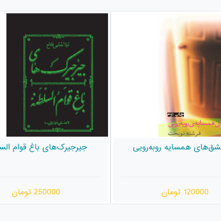
رک‌های باغ قوام السلطنه
قاب عکس
250000 تومان
520000 تومان