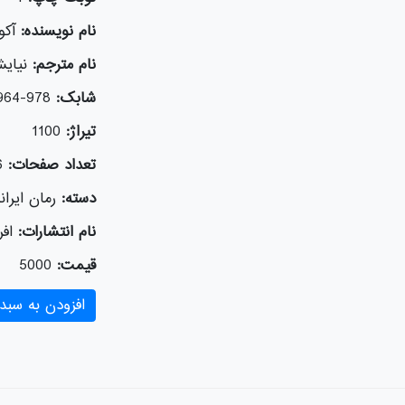
نام نویسنده:
آکو
نام مترجم:
نیایش
شابک:
978-964-243-658-3
تیراژ:
1100
تعداد صفحات:
6
دسته:
رمان ایران
نام انتشارات:
افر
قیمت:
5000
افزودن به سبد