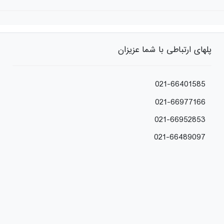
پلهای ارتباطی با شما عزیزان
021-66401585
021-66977166
021-66952853
021-66489097