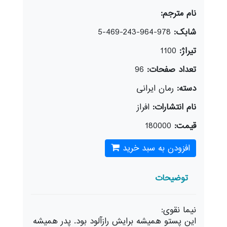
نام مترجم:
شابک:
978-964-243-469-5
تیراژ:
1100
تعداد صفحات:
96
دسته:
رمان ایرانی
نام انتشارات:
افراز
قیمت:
180000
افزودن به سبد خرید
توضیحات
نیما نقوی:
این پستو همیشه برایش رازآلود بود. پدر همیشه