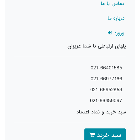
تماس با ما
درباره ما
ورورد
پلهای ارتباطی با شما عزیزان
021-66401585
021-66977166
021-66952853
021-66489097
سبد خرید و نماد اعتماد
سبد خرید