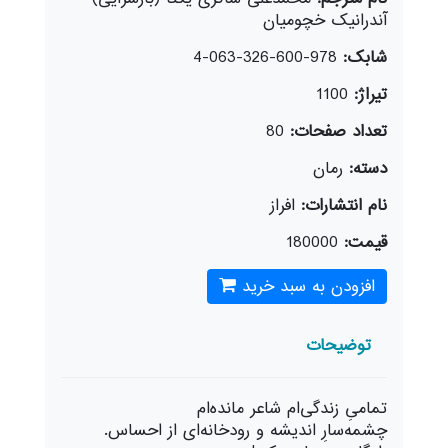
آندرانیک خچومیان
شابک:
978-600-326-063-4
تیراژ:
1100
تعداد صفحات:
80
دسته:
رمان
نام انتشارات:
افراز
قیمت:
180000
افزودن به سبد خرید
توضیحات
تمامیِ زندگی‌ام شاعر مانده‌ام
چشمه‌سارِ اندیشه و رودخانه‌ای از احساس.