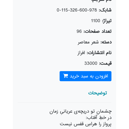
شابک:
978-600-326-115-0
تیراژ:
1100
تعداد صفحات:
96
دسته:
شعر معاصر
نام انتشارات:
افراز
قیمت:
33000
افزودن به سبد خرید
توضیحات
چشمانِ تو دریچه‌ی عریانیِ زمان
در خطِ آفتاب:
پرواز را هراسِ قفس نیست