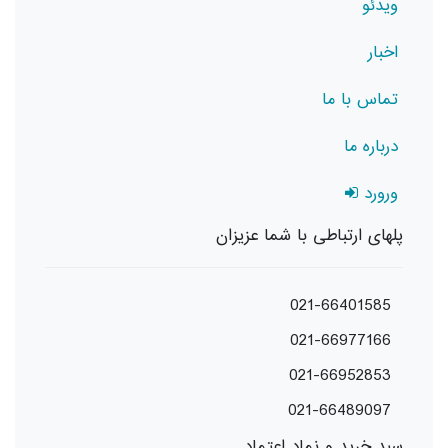
ویدئو
اخبار
تماس با ما
درباره ما
ورورد
پلهای ارتباطی با شما عزیزان
021-66401585
021-66977166
021-66952853
021-66489097
سبد خرید و نماد اعتماد