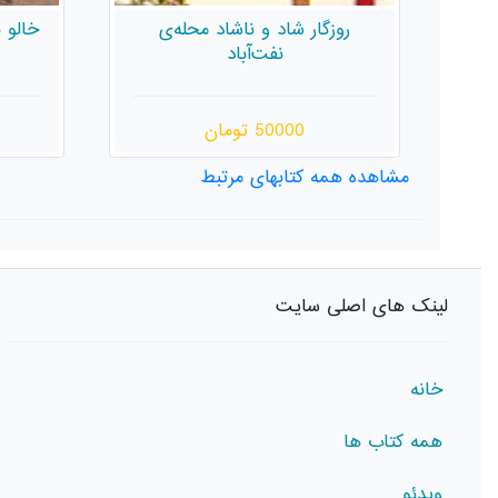
خالو نکیسا، بنات‌النعش، یوزپلنگ
نر
و چند داستان دیگر
تقس
بو
140000 تومان
مشاهده همه کتابهای مرتبط
لینک های اصلی سایت
خانه
همه کتاب ها
ویدئو