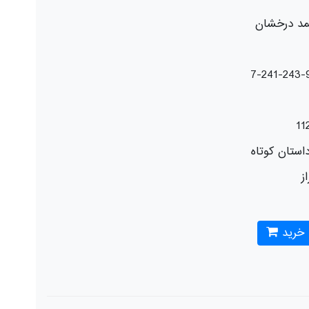
مد درخشان
11
ستان كوتاه
از
 خرید