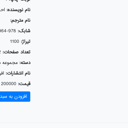
نام نویسنده:
اح
نام مترجم:
شابک:
978-964-243-241-7
تیراژ:
1100
تعداد صفحات:
2
دسته:
مجموعه دا
نام انتشارات:
افر
قیمت:
200000
افزودن به سبد