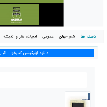
دسته ها
شعر جهان
عمومی
ادبيات، هنر و انديشه
دانلود اپلیکیشن کتابخوان افراز