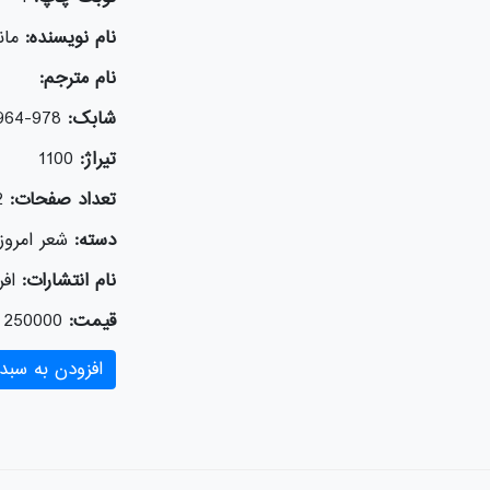
نام نویسنده:
مان
نام مترجم:
شابک:
978-964-243-572-2
تیراژ:
1100
تعداد صفحات:
2
دسته:
شعر امروز 
نام انتشارات:
افر
قیمت:
250000
افزودن به سبد