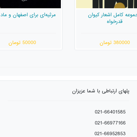
موعه کامل اشعار کیوان
مرثیه‌ای برای اصفهان و ماد
قدرخواه
380000 تومان
50000 تومان
پلهای ارتباطی با شما عزیزان
021-66401585
021-66977166
021-66952853