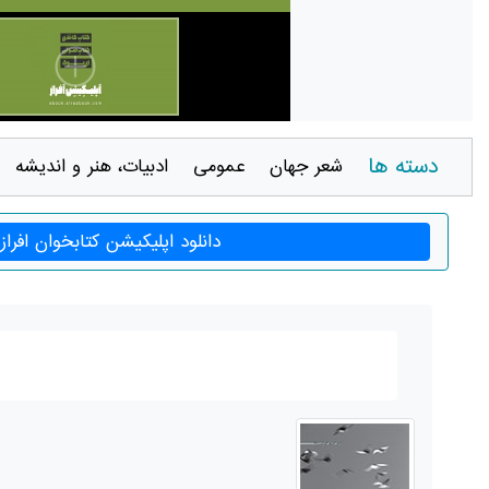
دسته ها
شعر جهان
عمومی
ادبيات، هنر و انديشه
دانلود اپلیکیشن کتابخوان افراز