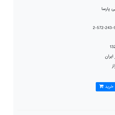
ی پارسا
13
ایران
از
 خرید