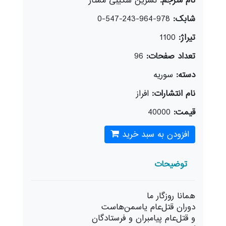
نام مترجم:
نسرین شکیبی ممتاز
شابک:
978-964-243-547-0
تیراژ:
1100
تعداد صفحات:
96
دسته:
سوريه
نام انتشارات:
افراز
قیمت:
40000
افزودن به سبد خرید
توضیحات
همانا روزگار ما
دوران قتل‌عام یاسمن‌هاست
و قتل‌عام پیامبران و فرستادگان