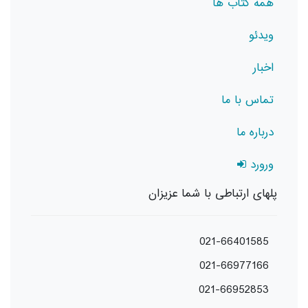
همه کتاب ها
ویدئو
اخبار
تماس با ما
درباره ما
ورورد
پلهای ارتباطی با شما عزیزان
021-66401585
021-66977166
021-66952853