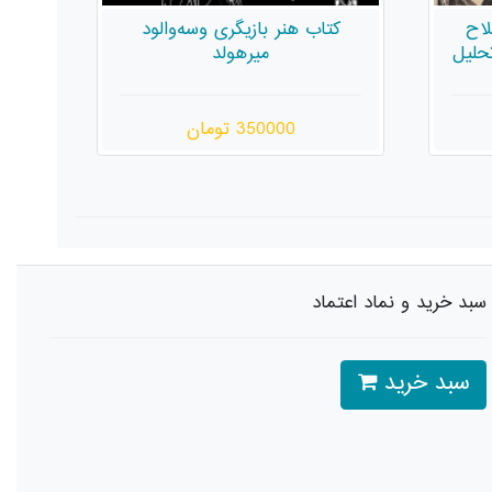
ود
بیان نمایشی (از فلسفه‌ی هنر تا
طرا
اجرا)
420000 تومان
سبد خرید و نماد اعتماد
سبد خرید