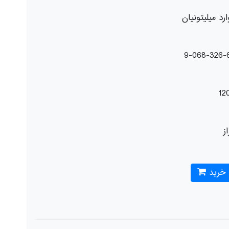
ارد میلیتونیان
12
از
 خرید