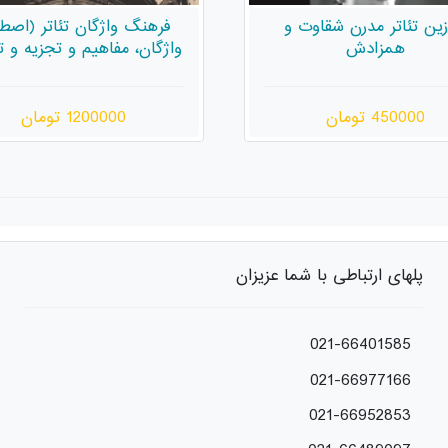
گ واژگان تئاتر (اصطلاح
کتاب هنر بازیگری وسه‌وال
ن، مفاهیم و تجزیه و تحلیل
میرهولد
1200000 تومان
350000 تومان
پلهای ارتباطی با شما عزیزان
021-66401585
021-66977166
021-66952853