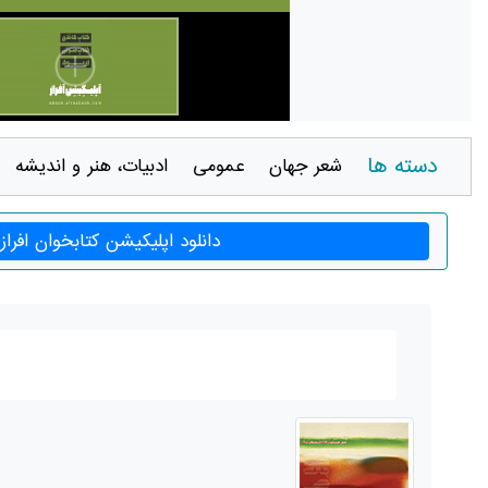
دسته ها
شعر جهان
عمومی
ادبيات، هنر و انديشه
دانلود اپلیکیشن کتابخوان افراز