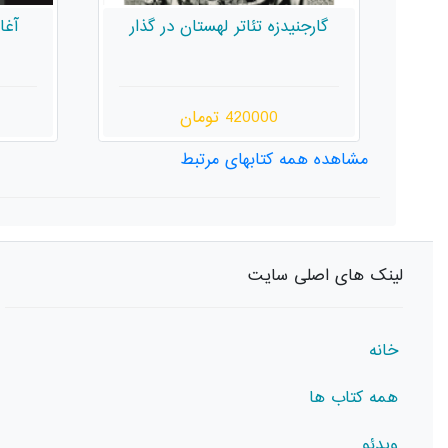
ار
آغازین تئاتر مدرن شقاوت و
فرهن
همزادش
واژگا
450000 تومان
مشاهده همه کتابهای مرتبط
لینک های اصلی سایت
خانه
همه کتاب ها
ویدئو