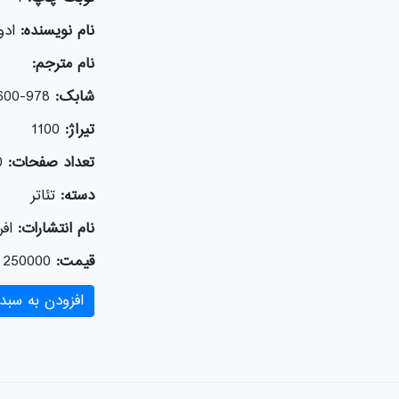
نام نویسنده:
ادو
نام مترجم:
شابک:
978-600-326-068-9
تیراژ:
1100
تعداد صفحات:
0
دسته:
تئاتر
نام انتشارات:
افر
قیمت:
250000
افزودن به سبد