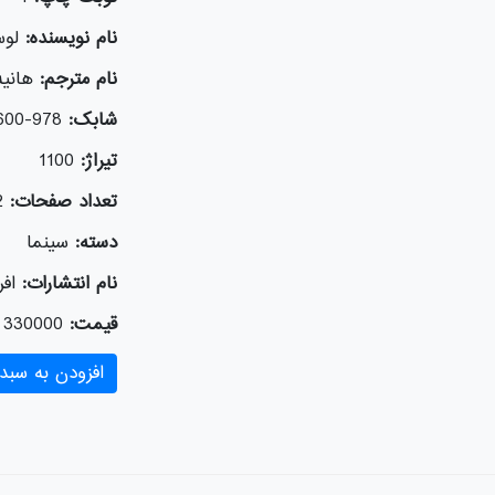
نام نویسنده:
لوس
نام مترجم:
هانی
شابک:
978-600-326-224-9
تیراژ:
1100
تعداد صفحات:
2
دسته:
سينما
نام انتشارات:
افر
قیمت:
330000
افزودن به سبد