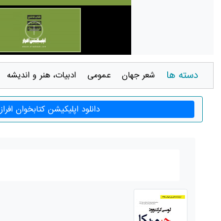
دسته ها
شعر جهان
عمومی
ادبيات، هنر و انديشه
دانلود اپلیکیشن کتابخوان افراز