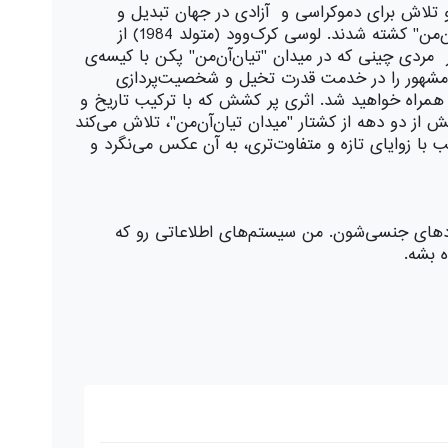
ارزه با کمونیسم و تلاش برای دموکراسی و آزادی در جهان تبدیل و
جاودانه کرد. در جریان این جنبش آزادی‌خواهانه، حداقل ده هزار معترض، توسط حزب حاکم کمونیست چین در میدان "تیان‌آن‌من" کشته شدند. لوسی کرک‌وود (متولد 1984) از
ِ مردی چینی که در میدان "تیان‌آن‌من" پکن با کیسه‌ی
 مشهور را در خدمت قدرت تخیل و شخصیت‌پردازی
ا" همراه خواهید شد. اثری پر کشش که با ترکیب تاریخ و
از دو دهه از کشتار "میدان تیان‌آن‌من"، تلاش می‌کند
با زوایای تازه‌ و متفاوت‌تری، به آن عکس می‌نگرد و
دهای جنسی‌شون. من سیستم‌های اطلاعاتی رو که
ه بشه.