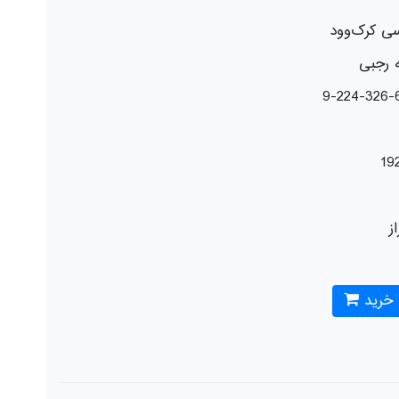
ی کرک‌وود
ه رجبی
19
از
 خرید