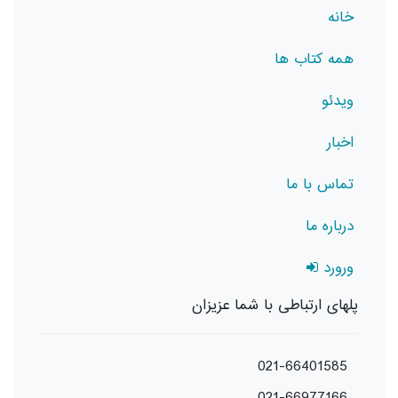
خانه
همه کتاب ها
ویدئو
اخبار
تماس با ما
درباره ما
ورورد
پلهای ارتباطی با شما عزیزان
021-66401585