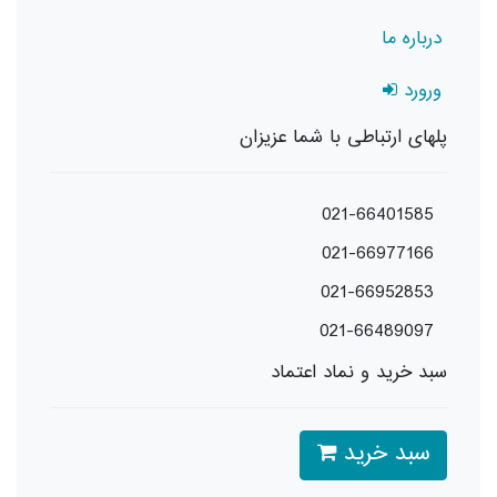
درباره ما
ورورد
پلهای ارتباطی با شما عزیزان
021-66401585
021-66977166
021-66952853
021-66489097
سبد خرید و نماد اعتماد
سبد خرید