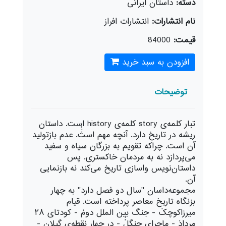
دسته:
داستان ايرانی
نام انتشارات:
انتشارات افراز
قیمت:
84000
افزودن به سبد خرید
توضیحات
تبار کلمه‌ی story کلمه‌ی history است. داستان
ریشه در تاریخ دارد. آنچه مهم استٰٰٰٰ. عدم بازتولید
آن است. چراکه تقویم به بزرگان سیاه و سفید
می‌پردازد نه به مردمان خاکستری. پس
داستان‌نویس واسازی تاریخ می‌کند نه بازنمایی
آن.
مجموعه‌‌داسان "سال دو فصل دارد" به چهار
بزنگاه تاریخ معاصر پرداخته است. قیام
میرزاکوچکٰ - جنگ بین الملل دومٰ - کودتای ۲۸
مردادٰ - ماجرای جنگلٰٰ - در چهار نقطه‌ی گیلان -