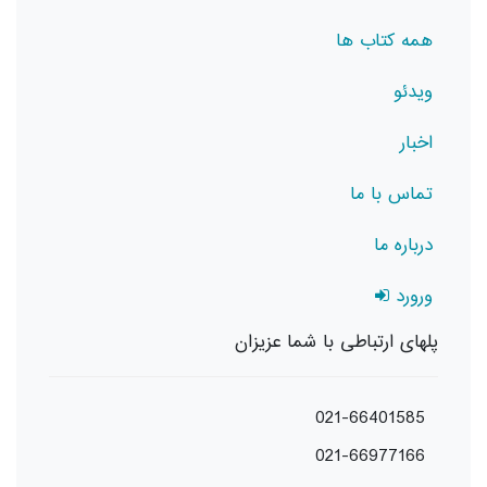
همه کتاب ها
ویدئو
اخبار
تماس با ما
درباره ما
ورورد
پلهای ارتباطی با شما عزیزان
021-66401585
021-66977166