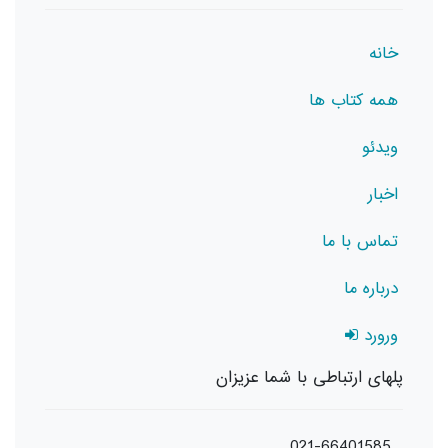
خانه
همه کتاب ها
ویدئو
اخبار
تماس با ما
درباره ما
ورورد
پلهای ارتباطی با شما عزیزان
021-66401585