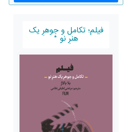
فیلم؛ تکامل و جوهرِ یک
هنرِ نو *