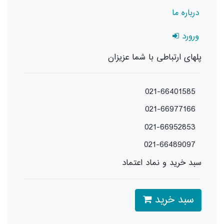
درباره ما
ورورد
پلهای ارتباطی با شما عزیزان
021-66401585
021-66977166
021-66952853
021-66489097
سبد خرید و نماد اعتماد
سبد خرید