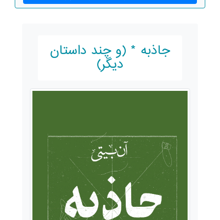
جاذبه * (و چند داستان
دیگر)