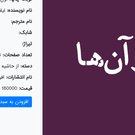
نام نویسنده:
لیل
نام مترجم:
شابک:
تیراژ:
تعداد صفحات:
6
دسته:
از حاشیه
نام انتشارات:
افر
قیمت:
180000
افزودن به سبد