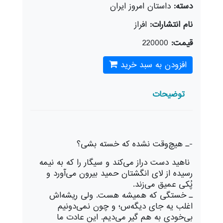
دسته:
داستان امروز ایران
نام انتشارات:
افراز
قیمت:
220000
افزودن به سبد خرید
توضیحات
-ـ هیچ‌وقت نشده که خسته بشى؟
ناهید دست دراز مى‌کند و سیگار را که به نیمه
رسیده از لاى انگشتان حمید بیرون مى‌آورد و
پُکى عمیق مى‌زند.
ـ خستگى که همیشه هست. ولى ریشه‌اش
اغلب یه جاى دیگه‌س؛ و چون نمى‌دونیم
بى‌خودى به هم گیر مى‌دیم. این عادت ما