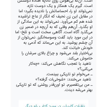
است. آن‌که بى‌هوش روى کاناپه افتاده دوستش
است. گیرم یک همکار و یک دوست تازه.
نمى‌تواند او را، احساساتش را نادیده بگیرد؛ اما
در مقابل این زن نحیف که انگار از عاج تراشیده
شده هم کم مى‌آورد. نمى‌تواند به این سادگى از
او بگذرد. آن‌هم وقتى که به آن‌چه در ضمیر زن
مى‌گذرد آگاه است. آگاهى سخت است و تلخ؛ اما
در این مورد باید گفت وسوسه‌انگیز. نمى‌توان از
آن چشم پوشید. به این مى‌ماند که آدمى به
خودش خیانت کند.
بى‌اختیار بلند مى‌شود و چراغ بالای سرشان را
خاموش مى‌کند.
ناهید با تعجب نگاهش مى‌کند: «چه‌کار
مى‌کنى؟»
ـ مى‌خوام تو تاریکى ببینمت.
ناهید مى‌خندد: «شوخى‌ات گرفته؟»
ـ من بى‌تقصیرم. تو اون‌قدر روشنى که تو تاریکى
بهتر مى‌شه دیدت.
نظرات کاربران در مورد کتاب راه دیگر