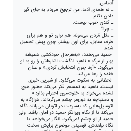
آدماس.
ـ نه همه‌ى آدما. من ترجیح مى‌دم به جاى گیر
دادن بِکنَم.
ـ کندن خوب نیست.
ـ چرا؟
ـ مثل مُردن مى‌مونه. هم براى تو و هم براى
طرف مقابل. براى اون بیشتر. چون بِهِش تحمیل
شده.
حمید مى‌خندد: «به‌هرحال خودکشى همیشه
بهتر از مرگه.» ناهید انگشت اشاره‌اش را رو به او
مى‌گیرد: «آره. چون انتخابش کردى.» و عنان
خنده را رها مى‌کند.
لحظاتى به سکوت مى‌گذرد. از شیرین خبرى
نیست. ناهید به تمسخر فکر می‌کند «هنوز هیچ
نشده مى‌خواد به خلوت‌مون احترام بذاره.»
و دستپاچه به دوروبر چشم مى‌گرداند. هرازگاه به
اتومبیل‌هایى که به‌سرعت در اتوبان مى‌رانند نگاه
می‌کند تا از نگاه ویرانگر حمید در امان باشد. ولى
حمید از او چشم نمى‌گیرد. انگار مى‌خواهد با
نگاه ببلعدش. فهمیدن موضوع برایش سخت