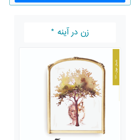
زن در آینه *