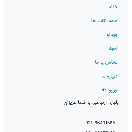
خانه
همه کتاب ها
ویدئو
اخبار
تماس با ما
درباره ما
ورورد
پلهای ارتباطی با شما عزیزان
021-66401585