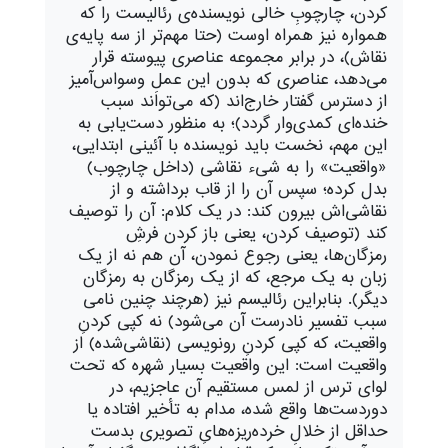
کردن، چارچوبِ خالی نویسنده‌ی رئالیست را که
همواره نیز همراه اوست (حتا مهم‌تر از سه پایه‌ی
نقاش)، در برابر مجموعه عناصری پیوسته قرار
می‌دهد، عناصری که بدون این عملِ وسواس‌آمیز
از دسترس گفتار خارج‌اند (که می‌تواند سبب
خنده‌ای کمدی‌وار گردد)؛ به منظور دست‌یابی به
این مهم، نخست باید نویسنده با آئینی ابتدایی،
«واقعیت» را به شیء نقاشی (داخل چارچوب)
بدل کرده؛ سپس آن را از قاب برداشته و از
نقاشی‌اش بیرون کند: در یک کلام: آن را توصیف
کند (توصیف کردن، یعنی باز کردن فرشِ
رمزگان‌ها، یعنی رجوع نمودن، آن هم نه از یک
زبان به یک مرجع، که از یک رمزگان به رمزگان
دیگر). بنابراین رئالیسم نیز (هرچند چنین نامی
سبب تفسیر نادرست آن می‌شود) نه کپی کردنِ
واقعیت، که کپی کردنِ رونویسی (نقاشی‌شده) از
واقعیت است: این واقعیت بسیار شهره که تحت
لوای ترس از لمس مستقیم آن عاجزیم، در
دوردست‌ها واقع شده، مدام به تأخیر افتاده یا
حداقل از خلالِ خرده‌ریزه‌هایِ تصویری بدست