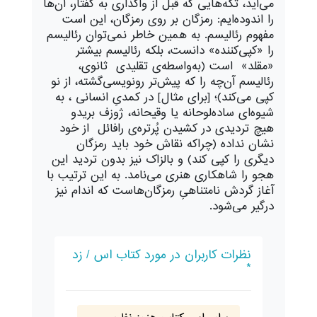
می‌آید، تکه‌هایی که قبل از واگذاری به گفتار، آن‌ها
را اندوده‌ایم: رمزگان بر روی رمزگان، این است
مفهوم رئالیسم. به همین خاطر نمی‌توان رئالیسم
را «کپی‌کننده» دانست، بلکه رئالیسم بیشتر
«مقلد» است (به‌واسطه‌ی تقلیدی ثانوی،
رئالیسم آن‌چه را که پیش‌تر رونویسی‌گشته، از نو
کپی می‌کند)؛ [برای مثال] در کمدیِ انسانی ، به
شیوه‌ای ساده‌لوحانه یا وقیحانه، ژوزف بریدو
‌هیچ تردیدی در کشیدن پُرتره‌ی رافائل از خود
نشان نداده (چراکه نقاش خود باید رمزگان
دیگری را کپی کند) و بالزاک نیز بدون تردید این
هجو را شاهکاری هنری می‌نامد. به این ترتیب با
آغاز گردش نامتناهیِ رمزگان‌هاست که اندام نیز
درگیر می‌شود.
نظرات کاربران در مورد کتاب اس / زد
*