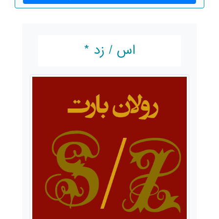
اس / زد *