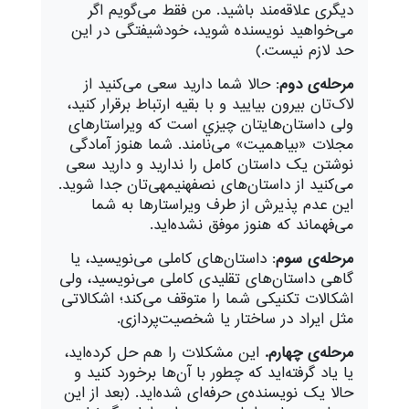
ديگری علاقه
مند باشيد. من فقط می‌‌گويم اگر
می‌
خواهيد نويسنده شويد، خودشيفتگی
در اين
حد لازم نيست.)
مرحله‌ی دوم
: حالا شما داريد سعی می‌کنيد از
لاک‌تان بيرون بيايید و با بقيه ارتباط برقرار کنيد،
ولی داستان
هايتان چيزي است که ويراستارهای
مجلات «بی­اهميت» می‌‌نامند. شما هنوز آمادگی
نوشتن يک داستان کامل را نداريد و داريد سعی
می‌
کنيد از داستان‌های نصفه­نيمه­ی
تان جدا شويد.
اين عدم پذيرش از طرف ويراستارها به شما
می‌‌فهماند که هنوز موفق نشده‌ايد.
مرحله
ی سوم
: داستان
های کاملی می‌
نويسيد، يا
گاهی داستان
های تقليدی کاملی می‌‌نويسيد، ولی
اشکالات تکنيکی شما را متوقف می‌
کند؛ اشکالاتی
مثل ايراد در ساختار يا شخصيت‌پردازی.
مرحله‌ی چهارم.
اين مشکلات را هم حل کرده‌ايد،
يا ياد گرفته‌ايد که چطور با آن‌ها برخورد کنيد و
حالا یک نويسنده
­ی حرفه
ای شده‌ايد. (بعد از اين