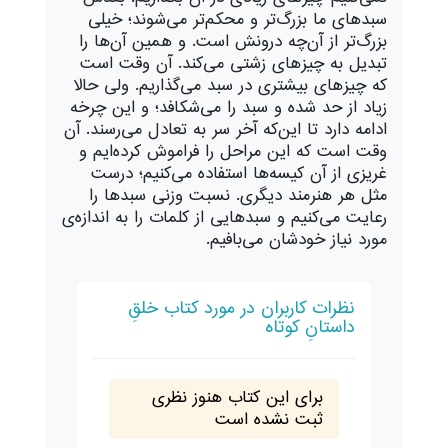
سبدهای ما بزرگ‌تر و محکم‌تر می‌
شوند؛ خيلی
بزرگ‌تر از آن‌چه درونش است. و همين آن‌ها را
تبديل به چيزهای زشتی می‌
کند. آن وقت است
که چيزهای بيشتری در سبد می‌‌گذاريم. ولی حالا
زياد از حد شده و سبد را می‌
شکافد؛ و اين چرخه
ادامه دارد تا اين‌که آخر سر به تعادل می‌
رسند. آن
وقت است که اين مراحل را فراموش کرده
ايم و
غريزی از آن کيسه
ها استفاده می‌
کنيم؛ درست
مثل هر هنرمند ديگری. نسبت وزنی سبدها را
رعايت می‌
کنيم و سبدهايی از کلمات را به اندازه
ی
مورد نياز خودشان می‌‌بافيم.
نظرات کاربران در مورد کتاب خلقِ
داستانِ کوتاه
برای این کتاب هنوز نظری
ثبت نشده است