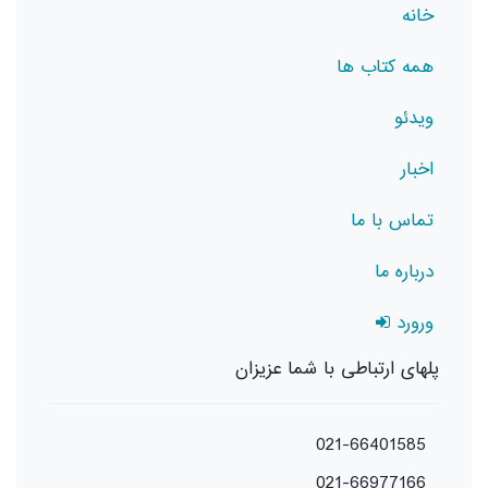
خانه
همه کتاب ها
ویدئو
اخبار
تماس با ما
درباره ما
ورورد
پلهای ارتباطی با شما عزیزان
021-66401585
021-66977166