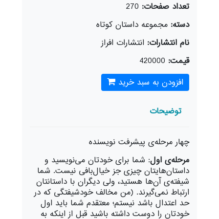
تعداد صفحات:
270
دسته:
مجموعه داستان كوتاه
نام انتشارات:
انتشارات افراز
قیمت:
420000
افزودن به سبد خرید
توضیحات
چهار مرحله
ی پيشرفت نويسنده
مرحله
ی اول
: شما برای خودتان می‌
نويسيد و
داستان
هايتان چيزی جز خيال‌بافی نيست. شما
شيفته
ی آن‌ها هستيد، ولی ديگران با داستانتان
ارتباط نمی‌
گيرند. (من مخالف خود‌شيفتگی که در
حد اعتدال باشد نيستم؛ معتقدم شما بايد اول
خودتان را دوست داشته باشيد قبل از اينکه به