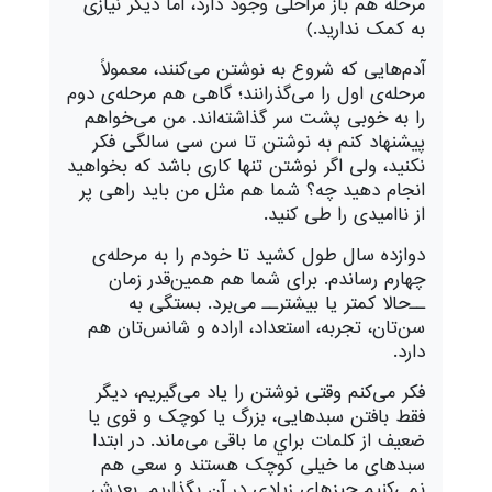
مرحله هم باز مراحلی وجود دارد، اما ديگر نيازی
به کمک نداريد.)
آدم
هايی که شروع به نوشتن می‌
کنند، معمولاً
مرحله‌ی اول را می‌گذرانند؛ گاهی هم مرحله
ی دوم
را به خوبی پشت سر گذاشته
اند. من می‌
خواهم
پيشنهاد کنم به نوشتن تا سن سی سالگی فکر
نکنيد، ولی اگر نوشتن تنها کاری باشد که بخواهيد
انجام دهيد چه؟ شما هم مثل من بايد راهی پر
از نااميدی را طی کنيد.
دوازده سال طول کشيد تا خودم را به مرحله
ی
چهارم رساندم. برای شما هم همین‌قدر زمان
ــ‌حالا کمتر يا بيشتر‌ــ می‌
برد. بستگی به
سن‌تان، تجربه، استعداد، اراده و شانس‌تان هم
دارد.
فکر می‌
کنم وقتی نوشتن را ياد می‌
گيريم، ديگر
فقط بافتن سبدهايی، بزرگ يا کوچک و قوی يا
ضعيف از کلمات براي ما باقی می‌
ماند. در ابتدا
سبدهای ما خيلی کوچک هستند و سعی هم
نمی‌
کنيم چيزهای زيادی در آن بگذاريم. بعدش