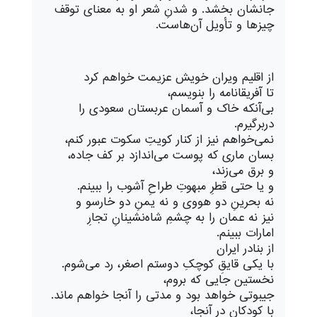
جانشان بخشد. و شدنِ شعر او به معنای توقف
چیزها و تأویل آن‌هاست.
از اقلیم ویران خویش عزیمت خواهم کرد
تا آفریقانامه را بنویسم،
بی‌آنکه خاک و آسمان عربستان سعودی را
دربرگیرم.
نمی‌خواهم نیز از کنار کویتِ سکوت عبور کنم،
بسان ماری که پوست می‌اندازد بر کف جاده،
و برق می‌زند،
و یا حتی قطرِ مبهوتِ طراحِ آشوب را ببینم.
نه بحرینِ دو هووی و نه یمنِ دو خارسو و
نیز نه عمان را به چشمِ شاه‌نشینانِ تجارِ
امارات ببینم.
از بنادر ایران
با یکی قایقِ کوچکِ دوستم اصغر، رد می‌شوم.
نخستین جایی که بروم،
جیبوتی خواهد بود و مدتی را آنجا خواهم ماند.
با کودکان در آنجا،