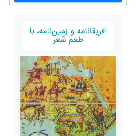
­آفریقانامه و زمین‌نامه، با
طعم شعر