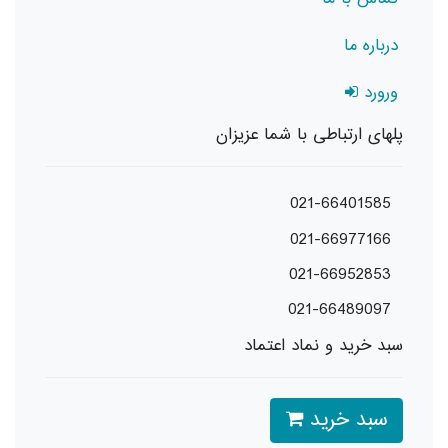
درباره ما
ورورد
پلهای ارتباطی با شما عزیزان
021-66401585
021-66977166
021-66952853
021-66489097
سبد خرید و نماد اعتماد
سبد خرید